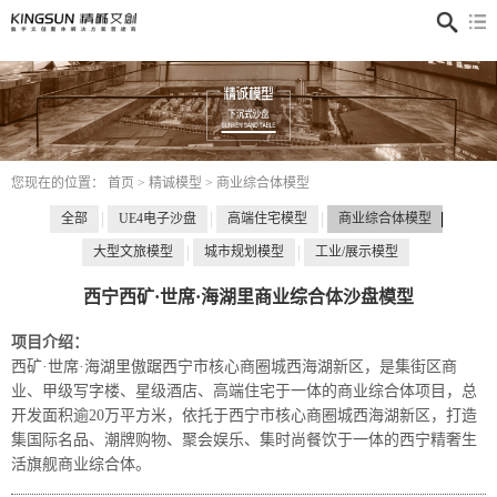
ShoveEIMS3.Site.Business.Navigate.Public.News
您现在的位置：
首页
>
精诚模型
>
商业综合体模型
全部
UE4电子沙盘
高端住宅模型
商业综合体模型
大型文旅模型
城市规划模型
工业/展示模型
西宁西矿·世席·海湖里商业综合体沙盘模型
项目介绍：
西矿·世席·海湖里傲踞西宁市核心商圈城西海湖新区，是集街区商
业、甲级写字楼、星级酒店、高端住宅于一体的商业综合体项目，总
开发面积逾20万平方米，依托于西宁市核心商圈城西海湖新区，打造
集国际名品、潮牌购物、聚会娱乐、集时尚餐饮于一体的西宁精奢生
活旗舰商业综合体。