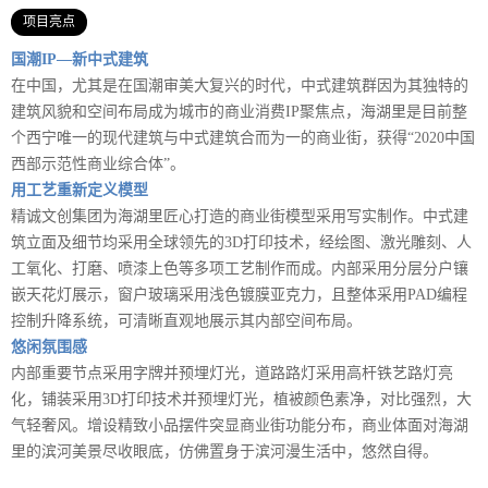
项目亮点
国潮IP—新中式建筑
在中国，尤其是在国潮审美大复兴的时代，中式建筑群因为其独特的
建筑风貌和空间布局成为城市的商业消费IP聚焦点，海湖里是目前整
个西宁唯一的现代建筑与中式建筑合而为一的商业街，获得“2020中国
西部示范性商业综合体”。
用工艺重新定义模型
精诚文创集团为海湖里匠心打造的商业街模型采用写实制作。中式建
筑立面及细节均采用全球领先的3D打印技术，经绘图、激光雕刻、人
工氧化、打磨、喷漆上色等多项工艺制作而成。内部采用分层分户镶
嵌天花灯展示，窗户玻璃采用浅色镀膜亚克力，且整体采用PAD编程
控制升降系统，可清晰直观地展示其内部空间布局。
悠闲氛围感
内部重要节点采用字牌并预埋灯光，道路路灯采用高杆铁艺路灯亮
化，铺装采用3D打印技术并预埋灯光，植被颜色素净，对比强烈，大
气轻奢风。增设精致小品摆件突显商业街功能分布，商业体面对海湖
里的滨河美景尽收眼底，仿佛置身于滨河漫生活中，悠然自得。