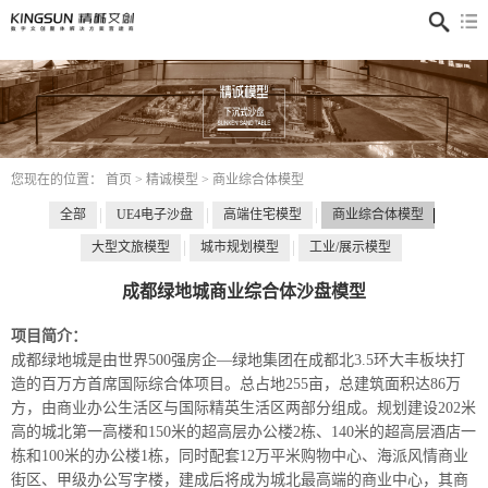
ShoveEIMS3.Site.Business.Navigate.Public.News
您现在的位置：
首页
>
精诚模型
>
商业综合体模型
全部
UE4电子沙盘
高端住宅模型
商业综合体模型
大型文旅模型
城市规划模型
工业/展示模型
成都绿地城商业综合体沙盘模型
项目简介：
成都绿地城是由世界500强房企—绿地集团在成都北3.5环大丰板块打
造的百万方首席国际综合体项目。总占地255亩，总建筑面积达86万
方，由商业办公生活区与国际精英生活区两部分组成。规划建设202米
高的城北第一高楼和150米的超高层办公楼2栋、140米的超高层酒店一
栋和100米的办公楼1栋，同时配套12万平米购物中心、海派风情商业
街区、甲级办公写字楼，建成后将成为城北最高端的商业中心，其商