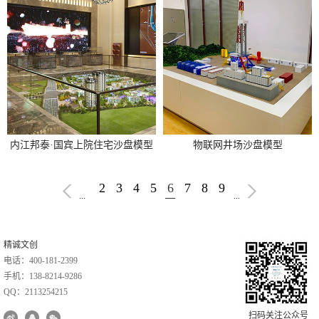
内江邦泰·国宾上院住宅沙盘模型
物联网井场沙盘模型
2
3
4
5
6
7
8
9
...
...
精诚文创
电话：400-181-2399
手机：138-8214-9286
QQ：2113254215
扫码关注公众号