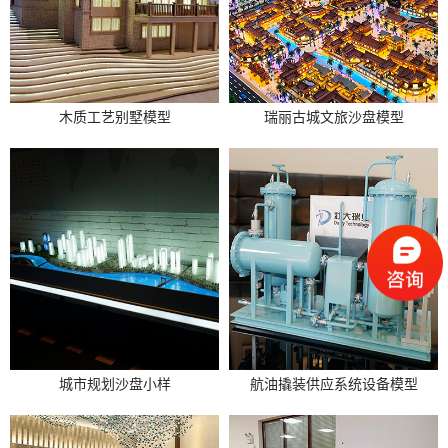
联
电
话
400
181
239
木质工艺别墅模型
瑞丽古城文旅沙盘模型
城市规划沙盘小样
航油撬装供应系统设备模型