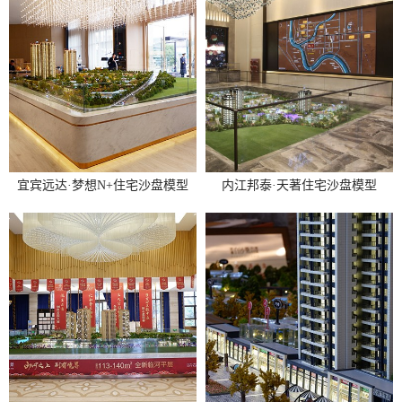
联
电
话
400
181
239
宜宾远达·梦想N+住宅沙盘模型
内江邦泰·天著住宅沙盘模型