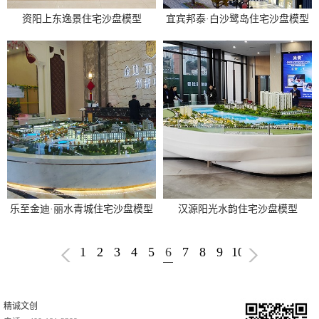
资阳上东逸景住宅沙盘模型
宜宾邦泰·白沙鹭岛住宅沙盘模型
乐至金迪·丽水青城住宅沙盘模型
汉源阳光水韵住宅沙盘模型
1
2
3
4
5
6
7
8
9
10
精诚文创